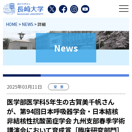
toggl
HOME
>
NEWS
> 詳細
News
2025年03月11日
受 賞
医学部医学科5年生の古賀美千帆さん
が、第94回日本呼吸器学会・日本結核
非結核性抗酸菌症学会 九州支部春季学術
講演会において育成賞［臨床研究部門］