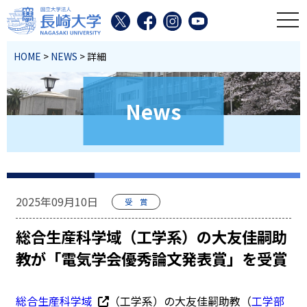
toggl
HOME
>
NEWS
> 詳細
News
2025年09月10日
受 賞
総合生産科学域（工学系）の大友佳嗣助
教が「電気学会優秀論文発表賞」を受賞
総合生産科学域
（工学系）の大友佳嗣助教（
工学部