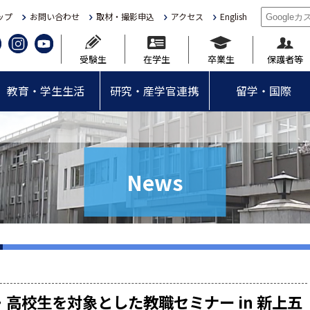
ップ
お問い合わせ
取材・撮影申込
アクセス
English
受験生
在学生
卒業生
保護者等
教育・学生生活
研究・産学官連携
留学・国際
News
高校生を対象とした教職セミナー in 新上五