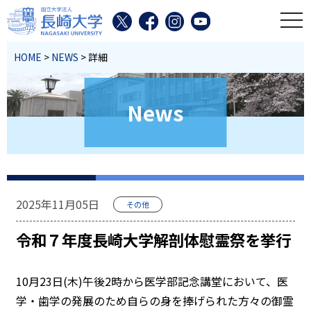
toggl
HOME
>
NEWS
> 詳細
News
2025年11月05日
その他
令和７年度長崎大学解剖体慰霊祭を挙行
10月23日(木)午後2時から医学部記念講堂において、医
学・歯学の発展のため自らの身を捧げられた方々の御霊