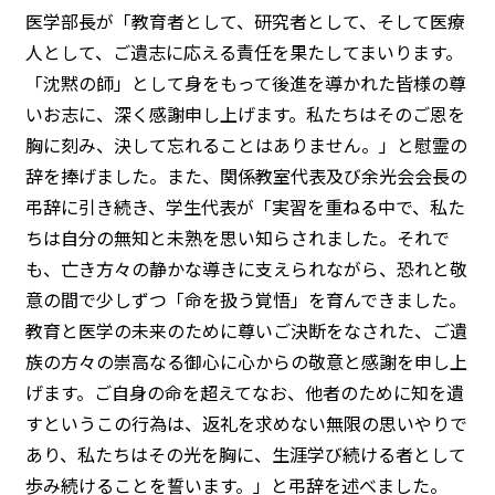
医学部長が「教育者として、研究者として、そして医療
人として、ご遺志に応える責任を果たしてまいります。
「沈黙の師」として身をもって後進を導かれた皆様の尊
いお志に、深く感謝申し上げます。私たちはそのご恩を
胸に刻み、決して忘れることはありません。」と慰霊の
辞を捧げました。また、関係教室代表及び余光会会長の
弔辞に引き続き、学生代表が「実習を重ねる中で、私た
ちは自分の無知と未熟を思い知らされました。それで
も、亡き方々の静かな導きに支えられながら、恐れと敬
意の間で少しずつ「命を扱う覚悟」を育んできました。
教育と医学の未来のために尊いご決断をなされた、ご遺
族の方々の崇高なる御心に心からの敬意と感謝を申し上
げます。ご自身の命を超えてなお、他者のために知を遺
すというこの行為は、返礼を求めない無限の思いやりで
あり、私たちはその光を胸に、生涯学び続ける者として
歩み続けることを誓います。」と弔辞を述べました。