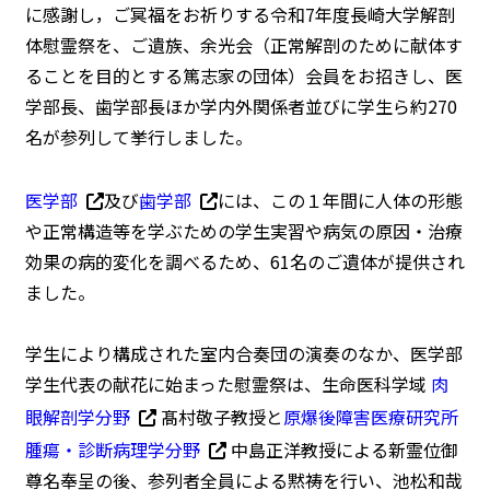
に感謝し，ご冥福をお祈りする令和7年度長崎大学解剖
体慰霊祭を、ご遺族、余光会（正常解剖のために献体す
ることを目的とする篤志家の団体）会員をお招きし、医
学部長、歯学部長ほか学内外関係者並びに学生ら約270
名が参列して挙行しました。
医学部
及び
歯学部
には、この１年間に人体の形態
や正常構造等を学ぶための学生実習や病気の原因・治療
効果の病的変化を調べるため、61名のご遺体が提供され
ました。
学生により構成された室内合奏団の演奏のなか、医学部
学生代表の献花に始まった慰霊祭は、生命医科学域
肉
眼解剖学分野
髙村敬子教授と
原爆後障害医療研究所
腫瘍・診断病理学分野
中島正洋教授による新霊位御
尊名奉呈の後、参列者全員による黙祷を行い、池松和哉