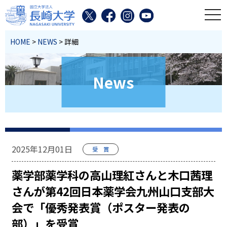
toggl
HOME
>
NEWS
> 詳細
News
2025年12月01日
受 賞
薬学部薬学科の高山理紅さんと木口茜理
さんが第42回日本薬学会九州山口支部大
会で「優秀発表賞（ポスター発表の
部）」を受賞