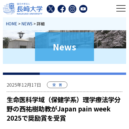
toggl
HOME
>
NEWS
> 詳細
News
2025年12月17日
受 賞
生命医科学域（保健学系）理学療法学分
野の西祐樹助教がJapan pain week
2025で奨励賞を受賞