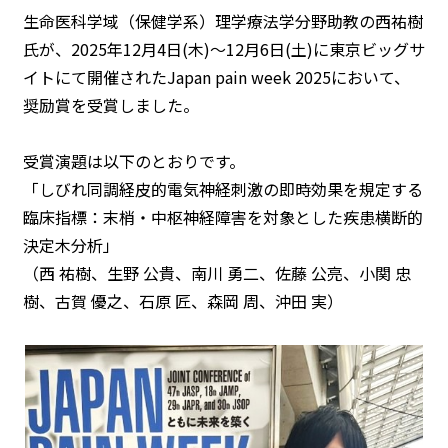
生命医科学域（保健学系）理学療法学分野助教の西祐樹
氏が、2025年12月4日(木)～12月6日(土)に東京ビッグサ
イトにて開催されたJapan pain week 2025において、
奨励賞を受賞しました。
受賞演題は以下のとおりです。
「しびれ同調経皮的電気神経刺激の即時効果を規定する
臨床指標：末梢・中枢神経障害を対象とした疾患横断的
決定木分析」
（西 祐樹、生野 公貴、南川 勇二、佐藤 公亮、小関 忠
樹、古賀 優之、石原 匠、森岡 周、沖田 実）