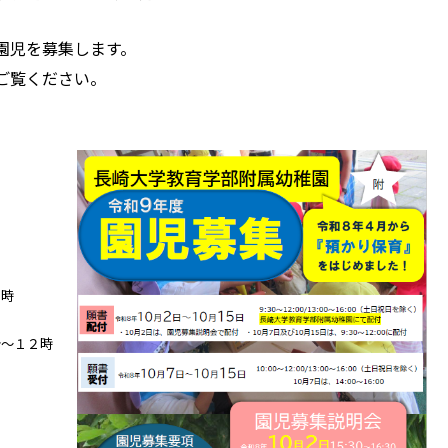
園児を募集します。
ご覧ください。
６時
分～１２時