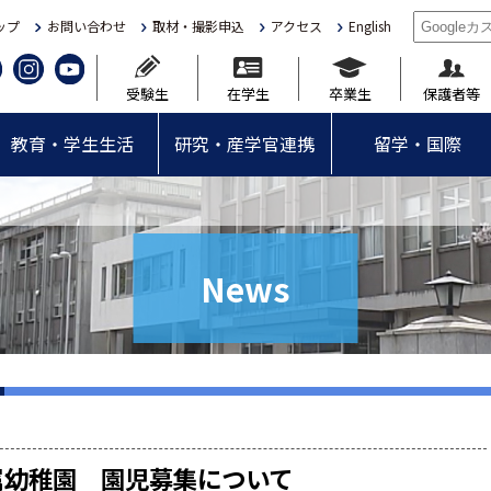
ップ
お問い合わせ
取材・撮影申込
アクセス
English
受験生
在学生
卒業生
保護者等
教育・学生生活
研究・産学官連携
留学・国際
News
属幼稚園 園児募集について