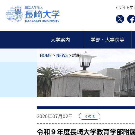
サイトマ
大学案内
学部・大学院等
HOME
>
NEWS
> 詳細
2026年07月02日
その他
令和９年度長崎大学教育学部附