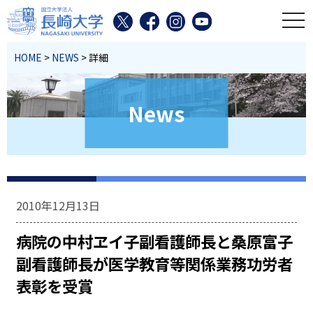
toggl
HOME
>
NEWS
> 詳細
News
2010年12月13日
病院の中村ヱイ子副看護師長と桑原富子
副看護師長が医学教育等関係業務功労者
表彰を受賞