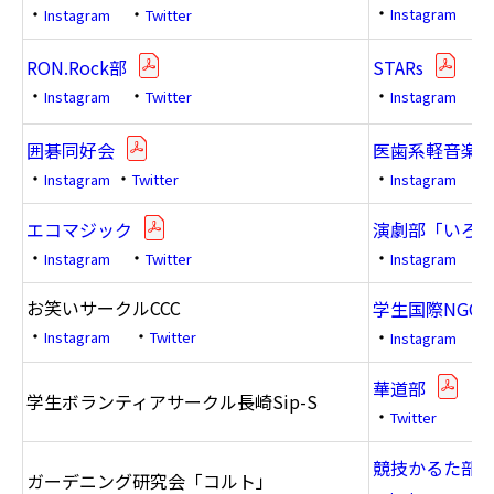
・
・
・
Instagram
Instagram
Twitter
RON.Rock部
STARs
・
・
・
Instagram
Twitter
Instagram
囲碁同好会
医歯系軽音楽
・
・
・
Instagram
Twitter
Instagram
エコマジック
演劇部「いろ
・
・
・
・
Instagram
Twitter
Instagram
お笑いサークルCCC
学生国際NGO「
・
・
・
Instagram
Twitter
Instagram
華道部
学生ボランティアサークル長崎Sip-S
・
Twitter
競技かるた部
ガーデニング研究会「コルト」