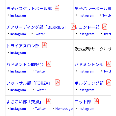
男子バスケットボール部
男子バレーボール部
・
・
・
Instagram
Instagram
Twitter
チアリーディング部「BERRIES」
テコンドー部
・
・
・
・
Instagram
Twitter
Instagram
Twitter
トライアスロン部
軟式野球サークルサバ
・
Instagram
バドミントン同好会
バドミントン部
・
・
・
・
Instagram
Twitter
Instagram
Twitter
フットサル部「FORZA」
ボルダリング部
・
・
・
Instagram
Twitter
Instagram
よさこい部「突風」
ヨット部
・
・
・
・
Instagram
Twitter
Homepage
Instagram