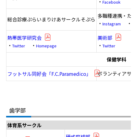
・
Facebook
多職種連携・たま
総合診療ぷらいまりけあサークルそぷら
・
・
Instagram
Tw
熱帯医学研究会
美術部
・
・
・
Twitter
Homepage
Twitter
保健学科
ボランティアサー
フットサル同好会「F.C.Paramedico」
歯学部
体育系サークル
硬式庭球部