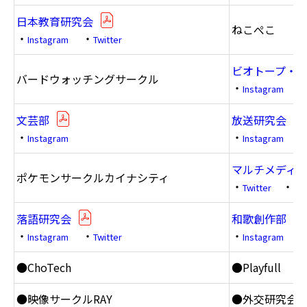
日本教育研究会
ねこぺこ
・
・
Instagram
Twitter
ビオトープ・
バードウォッチングサークル
・
Instagram
文芸部
放送研究会
・
・
Instagram
Instagram
・
マルチメディ
ポケモンサークルカイナシティ
・
・
Twitter
Ho
落語研究会
和歌創作部
・
・
・
Instagram
Twitter
Instagram
●ChoTech
●Playfull
●映像サークルRAY
●外交研究会