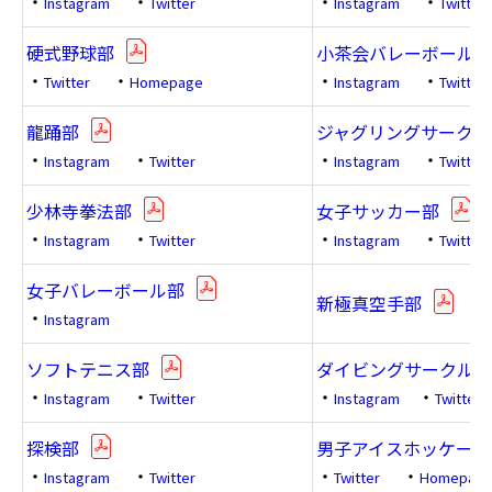
・
・
・
・
Instagram
Twitter
Instagram
Twitter
硬式野球部
小茶会バレーボールサ
・
・
・
・
Twitter
Homepage
Instagram
Twitter
龍踊部
ジャグリングサークル「J
・
・
・
・
Instagram
Twitter
Instagram
Twitter
少林寺拳法部
女子サッカー部
・
・
・
・
Instagram
Twitter
Instagram
Twitter
女子バレーボール部
新極真空手部
・
Instagram
ソフトテニス部
ダイビングサークル「I
・
・
・
・
Instagram
Twitter
Instagram
Twitter
探検部
男子アイスホッケー部
・
・
・
・
Instagram
Twitter
Twitter
Homepag