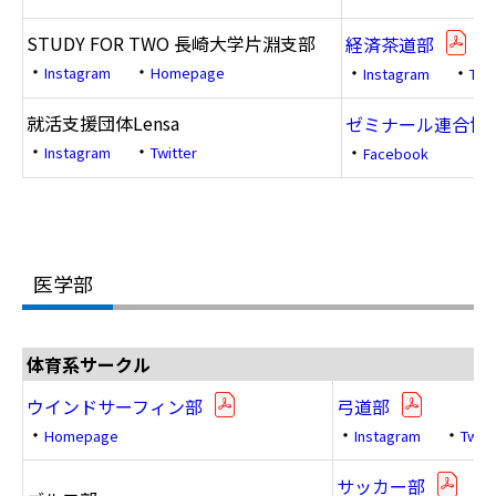
STUDY FOR TWO 長崎大学片淵支部
経済茶道部
・
・
・
・
Instagram
Homepage
Instagram
Twit
就活支援団体Lensa
ゼミナール連合協
・
・
・
Instagram
Twitter
Facebook
医学部
体育系サークル
ウインドサーフィン部
弓道部
・
・
・
Homepage
Instagram
Twitt
サッカー部