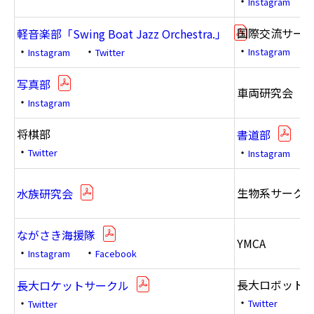
・
Instagram
国際交流サークル
軽音楽部「Swing Boat Jazz Orchestra.」
・
・
・
Instagram
Instagram
Twitter
写真部
車両研究会
・
Instagram
将棋部
書道部
・
・
Twitter
Instagram
生物系サーク
水族研究会
ながさき海援隊
YMCA
・
・
Instagram
Facebook
長大ロボット
長大ロケットサークル
・
・
Twitter
Twitter