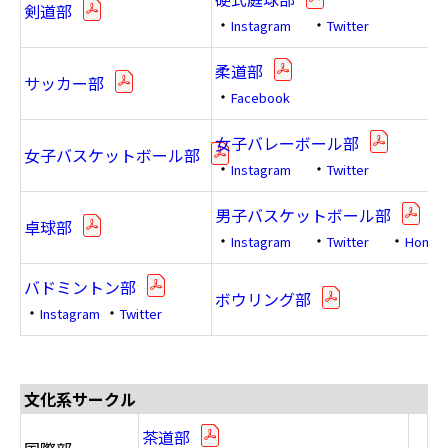
剣道部
・
・
Instagram
Twitter
柔道部
サッカー部
・
Facebook
女子バレーボール部
女子バスケットボール部
・
・
Instagram
Twitter
男子バスケットボール部
卓球部
・
・
・
Instagram
Twitter
Homep
バドミントン部
ボウリング部
・
・
Instagram
Twitter
文化系サークル
茶道部