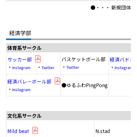
●・・・ 新規団体
経済学部
体育系サークル
バスケットボール部
サッカー部
経済バドミ
・
・
・
・
Twitter
Instagram
Twitter
Instagram
経済バレ－ボール部
●ゆるふわPingPong
・
Instagram
文化系サークル
Mild beat
N.stad