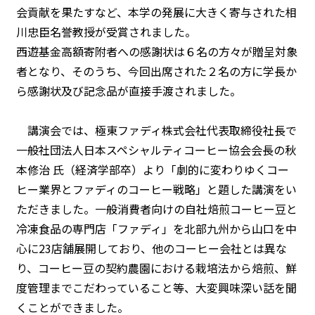
会貢献を果たすなど、本学の発展に大きく寄与された相
川忠臣名誉教授が受賞されました。
西遊基金高額寄附者への感謝状は６名の方々が贈呈対象
者となり、そのうち、今回出席された２名の方に学長か
ら感謝状及び記念品が直接手渡されました。
講演会では、極東ファディ株式会社代表取締役社長で
一般社団法人日本スペシャルティコーヒー協会会長の秋
本修治 氏（経済学部卒）より「劇的に変わりゆくコー
ヒー業界とファディのコーヒー戦略」と題した講演をい
ただきました。一般消費者向けの自社焙煎コーヒー豆と
冷凍食品の専門店「ファディ」を北部九州から山口を中
心に23店舗展開しており、他のコーヒー会社とは異な
り、コーヒー豆の契約農園における栽培法から焙煎、鮮
度管理までこだわっていること等、大変興味深い話を聞
くことができました。