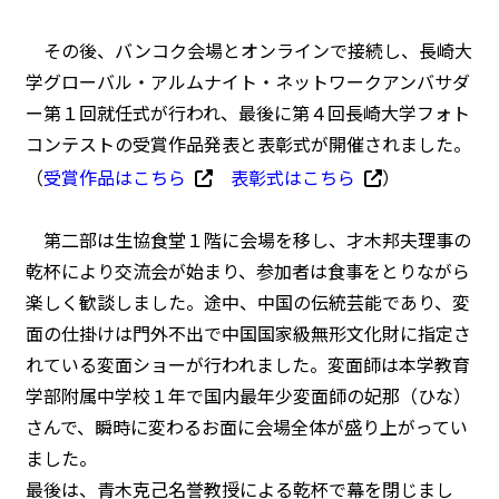
その後、バンコク会場とオンラインで接続し、長崎大
学グローバル・アルムナイト・ネットワークアンバサダ
ー第１回就任式が行われ、最後に第４回長崎大学フォト
コンテストの受賞作品発表と表彰式が開催されました。
（
受賞作品はこちら
表彰式はこちら
）
第二部は生協食堂１階に会場を移し、才木邦夫理事の
乾杯により交流会が始まり、参加者は食事をとりながら
楽しく歓談しました。途中、中国の伝統芸能であり、変
面の仕掛けは門外不出で中国国家級無形文化財に指定さ
れている変面ショーが行われました。変面師は本学教育
学部附属中学校１年で国内最年少変面師の妃那（ひな）
さんで、瞬時に変わるお面に会場全体が盛り上がってい
ました。
最後は、青木克己名誉教授による乾杯で幕を閉じまし