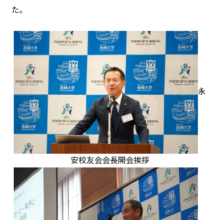
た。
永
安校友会会長開会挨拶