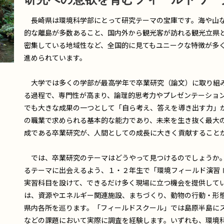
長崎県は環境科学部にとって研究テーマの宝庫です。海や山な
的な離島が多数あること、国内外から観光客が訪れる観光立県
密集している地域性など、全国的に見てもユニークな特徴が多
進められています。
大学では多くの学部が最高学年で卒業研究（論文）に取り組み
る過程で、専門性が高まり、論理的思考力やプレゼンテーショ
でも大きな成果の一つとして「自ら考え、答えを導き出す力」
の職業で求められる基本的な能力であり、未来を生き抜く最大
成である卒業研究が、人間としての成長に大きく貢献すること
では、卒業研究のテーマはどうやって見つけるのでしょうか。
るテーマに出会えるよう、１・２年生で「環境フィールド演習
実習科目を設けて、できるだけ多く現場に立つ機会を提供して
は、資源やエネルギー関連施設、まちづくり、動物の行動・形
県内各所を巡ります。「フィールドスクール」では島原半島に
などの課題において実際に調査を経験します。いずれも、環境