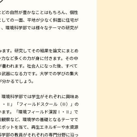
どの自然が豊かなことはもちろん、個性
としての一面、平地が少なく斜面に住宅が
く、環境科学部では様々なテーマの研究が
ます。研究してその結果を論文にまとめ
ン力など多くの力が身に付きます。その中
が養われます。社会人になった後、すべて
の武器になる力です。大学での学びの集大
が分かるでしょう。
環境科学部では学生がそれぞれに興味あ
Ⅰ・Ⅱ」「フィールドスクール（※）」の
います。「環境フィールド演習Ⅰ・Ⅱ」で
態観察など、環境学の基礎となるテーマで
スポットを当て、再生エネルギーや水資源
科学部の教員がそれぞれの専門分野に沿っ