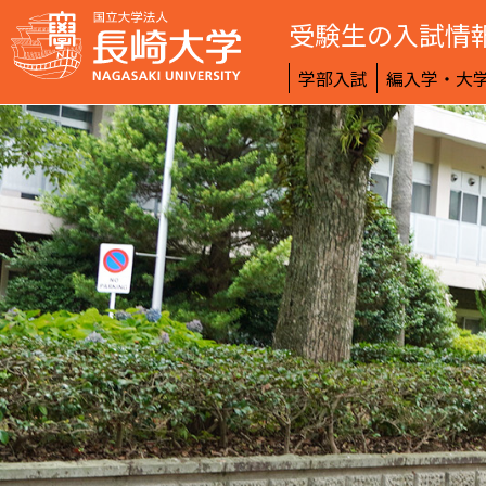
受験生の入試情
学部入試
編入学・大