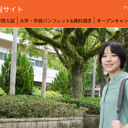
報サイト
ア
学院入試
大学・学部パンフレット&資料請求
オープンキャ