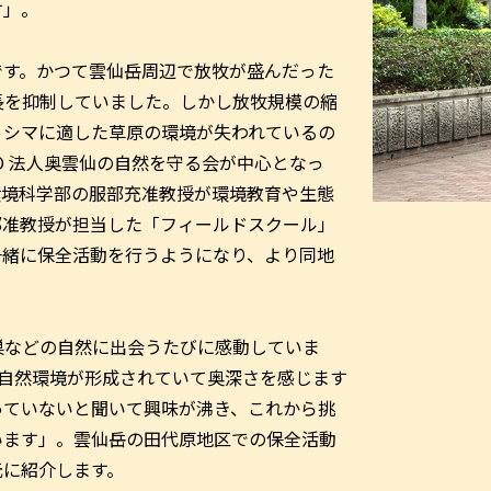
す」。
す。かつて雲仙岳周辺で放牧が盛んだった
長を抑制していました。しかし放牧規模の縮
リシマに適した草原の環境が失われているの
O 法人奥雲仙の自然を守る会が中心となっ
環境科学部の服部充准教授が環境教育や生態
部准教授が担当した「フィールドスクール」
一緒に保全活動を行うようになり、より同地
。
などの自然に出会うたびに感動していま
の自然環境が形成されていて奥深さを感じます
っていないと聞いて興味が沸き、これから挑
います」。雲仙岳の田代原地区での保全活動
された写真を元に紹介します。