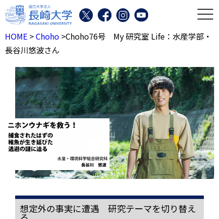
toggl
HOME
>
Choho
>
Choho76号 My 研究室 Life：水産学部・
長谷川悠波さん
想定外の事実に遭遇 研究テーマを切り替え
る