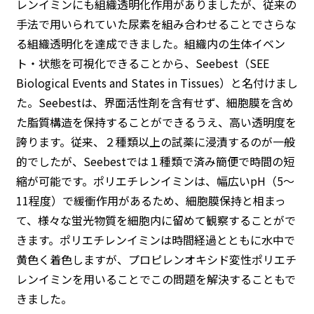
レンイミンにも組織透明化作用がありましたが、従来の
手法で用いられていた尿素を組み合わせることでさらな
る組織透明化を達成できました。組織内の生体イベン
ト・状態を可視化できることから、Seebest（SEE
Biological Events and States in Tissues）と名付けまし
た。Seebestは、界面活性剤を含有せず、細胞膜を含め
た脂質構造を保持することができるうえ、高い透明度を
誇ります。従来、２種類以上の試薬に浸漬するのが一般
的でしたが、Seebestでは１種類で済み簡便で時間の短
縮が可能です。ポリエチレンイミンは、幅広いpH（5〜
11程度）で緩衝作用があるため、細胞膜保持と相まっ
て、様々な蛍光物質を細胞内に留めて観察することがで
きます。ポリエチレンイミンは時間経過とともに水中で
黄色く着色しますが、プロピレンオキシド変性ポリエチ
レンイミンを用いることでこの問題を解決することもで
きました。