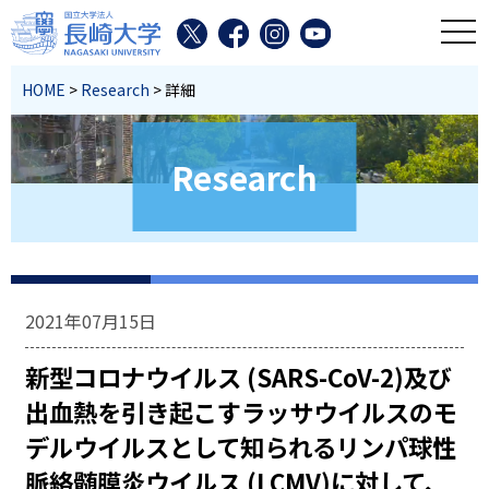
toggl
HOME
>
Research
> 詳細
Research
2021年07月15日
新型コロナウイルス (SARS-CoV-2)及び
出血熱を引き起こすラッサウイルスのモ
デルウイルスとして知られるリンパ球性
脈絡髄膜炎ウイルス (LCMV)に対して、