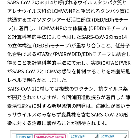
SARS-CoV-2のnsp14と呼ばれるウイルスタンパク質と
アレナウイルス科のLCMVのNPと呼ばれるタンパク質に
共通するエキソヌクレアーゼ活性部位 (DED/EDhモチー
フ)に着目し、LCMVのNPの立体構造 (DEDDhモチーフ)
と計算科学的手法により予測したSARS-CoV-2のnsp14
の立体構造 (DEDEhモチーフ)が重なり合うこと、低分子
化合物であるATA及びPV6RがDED/EDhモチーフに結合し
得ることを計算科学的手法にて示し、実際にATAとPV6R
がSARS-CoV-2とLCMVの感染を抑制することを培養細胞
レベルで明らかとしました。
SARS-CoV-2に対しては複数のワクチン、抗ウイルス薬
が開発されていますが、今回浦田准教授らが着目した酵
素活性部位に対する新規薬剤の開発は、病原性が高いラ
ッサウイルスのみならず変異株を含むSARS-CoV-2の感
染に対する治療に繋がることが期待されます。