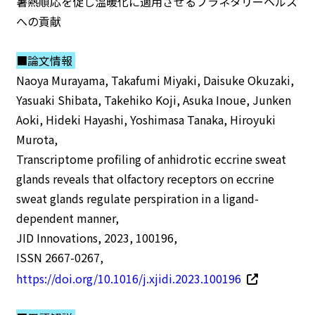
暑熱順応を促し温暖化に適用させるプラネタリーヘルス
への貢献
■論文情報
Naoya Murayama, Takafumi Miyaki, Daisuke Okuzaki,
Yasuaki Shibata, Takehiko Koji, Asuka Inoue, Junken
Aoki, Hideki Hayashi, Yoshimasa Tanaka, Hiroyuki
Murota,
Transcriptome profiling of anhidrotic eccrine sweat
glands reveals that olfactory receptors on eccrine
sweat glands regulate perspiration in a ligand-
dependent manner,
JID Innovations, 2023, 100196,
ISSN 2667-0267,
https://doi.org/10.1016/j.xjidi.2023.100196