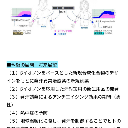
■今後の展開 将来展望
（１）βイオノンをベースとした新規合成化合物のデザ
インをもとに発汗異常治療薬の新規創薬
（２）βイオノンを応用した汗対策用の衛生用品の開発
（３）発汗誘発によるアンチエイジング効果の期待（男
性）
（４）熱中症の予防
（５）地球温暖化に際し、発汗を制御することでヒトの