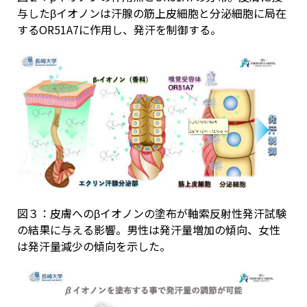
与したβイオノンは汗腺の筋上皮細胞と分泌細胞に局在
するOR51A7に作用し、発汗を制御する。
図３：皮膚へのβイオノンの塗布が軸索反射性発汗試験
の結果に与える影響。男性は発汗量増加の傾向、女性
は発汗量減少の傾向を示した。