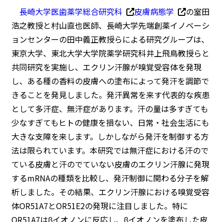
長崎大学医歯薬学総合研究科
皮膚病態学
の室田
浩之教授と村山直也医師、長崎大学先端創薬イノベーシ
ョンセンターの田中義正教授らによる研究グループは、
東京大学、東北大学大学院薬学研究科井上飛鳥教授らと
共同研究を実施し、エクリン汗腺が嗅覚受容体を発現
し、ある種の香料の皮膚への塗布によって発汗を調節で
きることを発見しました。発汗異常を来す代表的な疾患
として多汗症、無汗症があります。汗の量は多すぎても
少なすぎてもヒトの健康を損ない、日常・社会生活にも
大きな支障を来します。しかしながら発汗を制御する方
法は限られています。本研究では無汗症における汗ので
ている皮膚と汗のでていない皮膚のエクリン汗腺に発現
するmRNAの種類を比較し、発汗制御に関わる分子を解
析しました。その結果、エクリン汗腺における嗅覚受容
体OR51A7とOR51E2の発現に注目しました。特に
OR51A7はβイオノンに反応し、βイオノンを塗布した皮