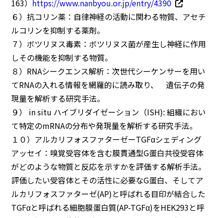
163）
https://www.nanbyou.or.jp/entry/4390
６）抗コリン薬：自律神経の活動に関わる物質、アセチ
ルコリンを抑制する薬剤。
７）ボツリヌス毒素：ボツリヌス菌が産生し神経に作用
しその機能を抑制する物質。
８）RNAシークエンス解析：次世代シーケンサーを用い
てRNAの入れる情報を網羅的に読み取り、 遺伝子の発
現量を解析する研究手法。
９） in situ ハイブリダイゼーション（ISH): 組織におい
て特定のmRNAの分布や発現量を解析する研究手法。
１０）アルカリフォスファターゼーTGFαシェディング
アッセイ：嗅覚受容体を含む膜貫通型G蛋白共役受容体
がどのような物質と反応を示すかを評価する解析手法。
評価したい受容体とその活性に必要なG蛋白、そしてア
ルカリフォスファターゼ(AP)と呼ばれる目印が結合した
TGFαと呼ばれる細胞膜蛋白質(AP-TGFα)をHEK293と呼