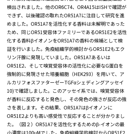
検出されました。他のOR6C74、OR4A15はISHで確認が
できず、以後確認の取れたOR51A7に注目して研究を進
めました。OR51A7を活性化する香料は未解明であった
ため、同じOR51受容体ファミリーであるOR51E2を活性
化する香料βイオノンをOR51A7の香料の候補として検
証を行いました。免疫組織学的検討からOR51E2もエク
リン汗腺に発現していました。OR51A7あるいは
OR51E2、そして嗅覚受容体の活性化に必要なG蛋白を
強制的に発現させた培養細胞（HEK293）を用いて、ア
ルカリフォスファターゼーTGFαシェディングアッセイ
10)で確認しました。このアッセイ系では、嗅覚受容体
が香料に反応すると発色し、その発色の強さが反応の強
さを表します。その結果、OR51A7はβイオノンに
OR51E2よりも高い感受性で反応することが分かりまし
た。（図２）OR51A7を活性化するためのβ-イオンの最
小濃度は100μMでした。免疫組織学的検討からOR51E2