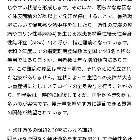
じやすい状態を形成します。そのほか、明らかな原因な
く体表面積の25%以上で発汗が停止することで、暑熱環
境において倦怠感や熱中症を生じたり一過性の皮膚の疼
痛やコリン性蕁麻疹4)を生じる疾患を特発性後天性全身
性無汗症（AIGA）5)と呼び、指定難病となっています。
令和２年度までの指定難病登録数は全国で443名と稀な
疾患ではありますが、患者数は年々増加傾向にありま
す。この難病の原因は未だ不明で、それゆえに確立され
た治療がありません。症状によって生活への支障が大き
い重症例に対してステロイドの全身投与を行うことがあ
り、約半数は一時的に回復しますが、再発例や無効例も
多いのが実情です。発汗量を増やす方に調節できる処置
の開発が熱望されています。
・発汗過多の問題と診療における課題
明らかな原因なく発汗過多を来す疾患として原発性多汗