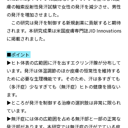
膚の軸索反射性発汗試験で女性の発汗を減少させ、男性
の発汗を増加させました。
この研究は発汗を制御する新規創薬に貢献すると期待
されます。本研究成果は米国皮膚専門誌JID Innovations
に掲載されました。
■ポイント
▶︎ヒト体表の広範囲に汗を出すエクリン汗腺が分布して
います。発汗は体温調節のほか皮膚の恒常性を維持する
ために必要な生理機能です。そのため、汗は多すぎても
（多汗症）少なすぎても（無汗症）ヒトの健康を損ない
ます。
▶︎ところが発汗を制御する治療の選択肢は非常に限られ
ています。
▶︎無汗症には体の広範囲を占める無汗部と一部の正常な
発汗部があります。本研究では無汗症の汗がでている皮