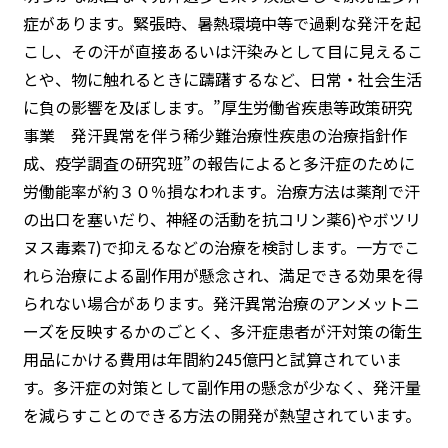
症があります。緊張時、暑熱環境中等で過剰な発汗を起
こし、その汗が直接あるいは汗染みとして目に見えるこ
とや、物に触れるときに躊躇するなど、日常・社会生活
に負の影響を及ぼします。”厚生労働省疾患等政策研究
事業 発汗異常を伴う稀少難治療性疾患の治療指針作
成、疫学調査の研究班”の報告によると多汗症のために
労働能率が約３０％損なわれます。治療方法は薬剤で汗
の出口を塞いだり、神経の活動を抗コリン薬6)やボツリ
ヌス毒素7)で抑えるなどの治療を検討します。一方でこ
れら治療による副作用が懸念され、満足できる効果を得
られない場合があります。発汗異常治療のアンメットニ
ーズを反映するかのごとく、多汗症患者が汗対策の衛生
用品にかける費用は年間約245億円と試算されていま
す。多汗症の対策として副作用の懸念が少なく、発汗量
を減らすことのできる方法の開発が熱望されています。