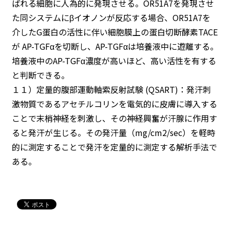
ばれる細胞に人為的に発現させる。OR51A7を発現させ
た同システムにβイオノンが反応する場合、OR51A7を
介したG蛋白の活性に伴い細胞膜上の蛋白切断酵素TACE
が AP-TGFαを切断し、AP-TGFαは培養液中に遊離する。
培養液中のAP-TGFα濃度が高いほど、高い活性を有する
と判断できる。
１１）定量的腹部運動軸索反射試験 (QSART)：発汗刺
激物質であるアセチルコリンを電気的に皮膚に導入する
ことで末梢神経を刺激し、その神経興奮が汗腺に作用す
ると発汗が生じる。その発汗量（mg/cm2/sec）を軽時
的に測定することで発汗を定量的に測定する解析手法で
ある。