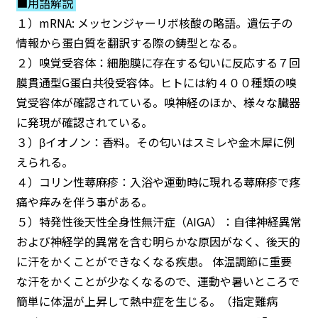
■用語解説
１）mRNA: メッセンジャーリボ核酸の略語。遺伝子の
情報から蛋白質を翻訳する際の鋳型となる。
２）嗅覚受容体：細胞膜に存在する匂いに反応する７回
膜貫通型G蛋白共役受容体。ヒトには約４００種類の嗅
覚受容体が確認されている。嗅神経のほか、様々な臓器
に発現が確認されている。
３）βイオノン：香料。その匂いはスミレや金木犀に例
えられる。
４）コリン性蕁麻疹：入浴や運動時に現れる蕁麻疹で疼
痛や痒みを伴う事がある。
５）特発性後天性全身性無汗症（AIGA）：自律神経異常
および神経学的異常を含む明らかな原因がなく、後天的
に汗をかくことができなくなる疾患。 体温調節に重要
な汗をかくことが少なくなるので、運動や暑いところで
簡単に体温が上昇して熱中症を生じる。（指定難病