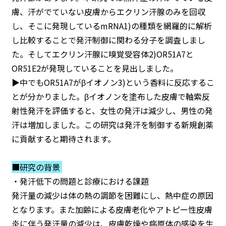
膚、汗がでていない皮膚からエクリン汗腺のみを回収
し、そこに発現しているmRNA1)の種類を網羅的に解析
し比較することで発汗制御に関わる分子を調査しまし
た。そしてエクリン汗腺に嗅覚受容体2)OR51A7と
OR51E2が発現していることを見出しました。
▶︎中でもOR51A7がβイオノン3)という香料に反応するこ
とが分かりました。βイオノンを塗布した皮膚で軸索反
射性発汗を評価すると、女性の発汗は減少し、男性の発
汗は増加しました。この研究は発汗を制御する新規創薬
に貢献すると期待されます。
■研究の背景
・発汗低下の問題と診療における課題
発汗量の減少は体の熱の調節を困難にし、熱中症の原因
となります。また加齢による皮膚老化やアトピー性皮膚
炎に伴う発汗量の減少は、皮膚乾燥や病原体の感染を生