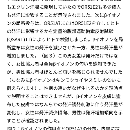
もエクリン汗腺に発現していたのでOR51E2も多少成人
も発汗に影響することが示唆されました。次にβイオノ
ンの局所投与は、OR51A7またはOR51E2を介してヒト
の発汗に影響するかを定量的腹部運動軸索反射試験
(QSART)11)によりヒトで検討しました。βイオノンを局
所塗布は女性の発汗を減少させた一方、男性は発汗量が
増加しました。（図３）この男女差は発汗だけではな
く、女性協力者は全員βイオノンの匂いを感知できた
が、男性協力者はほとんど匂いを感じられませんでした
（ちなみにβイオノンはキンモクセイやスミレの匂いに
例えられます）。性別の違いがなぜ生じるのかを現時点
で説明することはできませんが、βイオノンを皮膚に塗
布した皮膚ではなんらかの発汗誘発刺激に伴う発汗量が
変化し、女性は発汗減少傾向、男性は発汗増加傾向を示
すことが確認されました。
図２：βイオノンの作用点とOR51A7の分布。皮膚に投