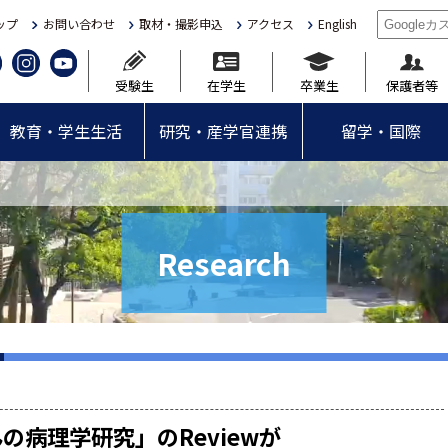
ップ
お問い合わせ
取材・撮影申込
アクセス
English
受験生
在学生
卒業生
保護者等
教育・学生生活
研究・産学官連携
留学・国際
Research
病理学研究」のReviewが