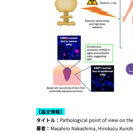
【論文情報】
タイトル：
Pathological point of view on th
著者：
Masahiro Nakashima, Hirokazu Kuro