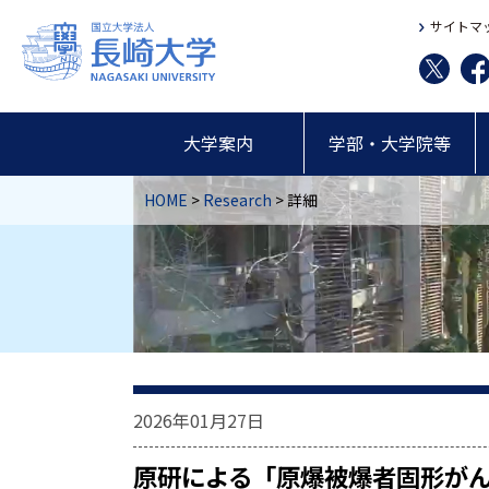
サイトマ
大学案内
学部・大学院等
HOME
>
Research
> 詳細
2026年01月27日
原研による「原爆被爆者固形がんの