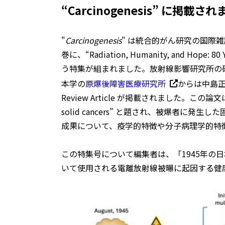
“Carcinogenesis” に掲載さ
"
Carcinogenesis
" は統合的がん研究の国際雑
巻に、“Radiation, Humanity, and Hope: 80 Y
う特集が組まれました。放射線影響研究所の
本学の
原爆後障害医療研究所
からは中島
Review Article が掲載されました。この論文は “Path
solid cancers” と題され、被爆者
成果について、疫学的特徴や分子病理学的特
この特集号について編集者は、「1945年の
いて使用される電離放射線被曝に起因する健