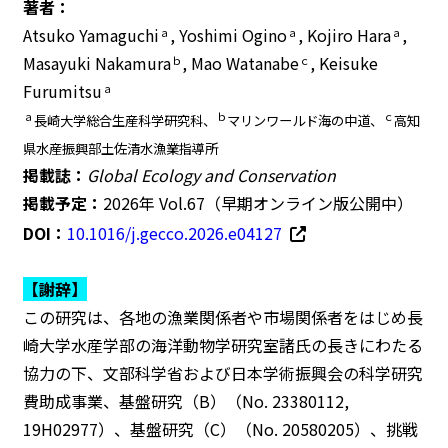
著者：
Atsuko Yamaguchi
, Yoshimi Ogino
, Kojiro Hara
,
ａ
ａ
ａ
Masayuki Nakamura
, Mao Watanabe
, Keisuke
ｂ
ｃ
Furumitsu
ａ
ａ
ｂ
ｃ
長崎大学総合生産科学研究科、
マリンワールド海の中道、
高知
県水産振興部土佐清水漁業指導所
掲載誌：
Global Ecology and Conservation
掲載予定：
2026年 Vol.67（早期オンライン版公開中）
DOI：
10.1016/j.gecco.2026.e04127
【謝辞】
この研究は、各地の漁業関係者や市場関係者をはじめ長
崎大学水産学部の海洋動物学研究室諸氏の長きにわたる
協力の下、文部科学省および日本学術振興会の科学研究
費助成事業、基盤研究（B）（No. 23380112,
19H02977）、基盤研究（C）（No. 20580205）、挑戦