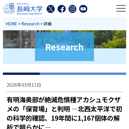
toggl
HOME
>
Research
> 詳細
Research
2026年03月11日
有明海奥部が絶滅危惧種アカシュモクザ
メの「保育場」と判明 —北西太平洋で初
の科学的確認、19年間に1,167個体の解
析で明らかに—