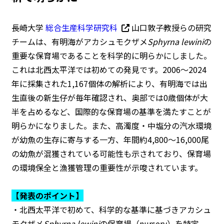
長崎大学
総合生産科学研究科
山口敦子教授らの研究
チームは、有明海がアカシュモクザメ
Sphyrna lewini
の
重要な保育場であることを科学的に明らかにしました。
これは北西太平洋では初めての発見です。2006〜2024
年に採集された1,167個体の解析により、有明海では出
生直後の新生仔が毎年確認され、奥部では0歳個体が大
半を占めるなど、国際的な保育場の基準を満たすことが
明らかになりました。また、高濁度・中塩分の汽水環境
が幼魚の生存に寄与する一方、年間約4,800～16,000尾
の幼魚が混獲されている可能性も示されており、保育場
の環境保全と漁獲管理の重要性が示唆されています。
【発表のポイント】
・北西太平洋で初めて、科学的な基準に基づきアカシュ
モクザメ
Sphyrna lewini
の保育場（nursery）を特定