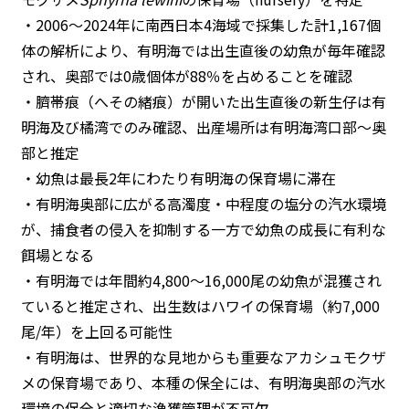
・2006〜2024年に南西日本4海域で採集した計1,167個
体の解析により、有明海では出生直後の幼魚が毎年確認
され、奥部では0歳個体が88％を占めることを確認
・臍帯痕（へその緒痕）が開いた出生直後の新生仔は有
明海及び橘湾でのみ確認、出産場所は有明海湾口部～奥
部と推定
・幼魚は最長2年にわたり有明海の保育場に滞在
・有明海奥部に広がる高濁度・中程度の塩分の汽水環境
が、捕食者の侵入を抑制する一方で幼魚の成長に有利な
餌場となる
・有明海では年間約4,800～16,000尾の幼魚が混獲され
ていると推定され、出生数はハワイの保育場（約7,000
尾/年）を上回る可能性
・有明海は、世界的な見地からも重要なアカシュモクザ
メの保育場であり、本種の保全には、有明海奥部の汽水
環境の保全と適切な漁獲管理が不可欠