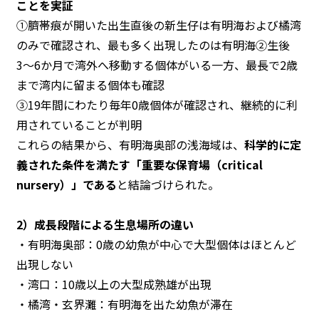
ことを実証
①臍帯痕が開いた出生直後の新生仔は有明海および橘湾
のみで確認され、最も多く出現したのは有明海②生後
3〜6か月で湾外へ移動する個体がいる一方、最長で2歳
まで湾内に留まる個体も確認
③19年間にわたり毎年0歳個体が確認され、継続的に利
用されていることが判明
これらの結果から、有明海奥部の浅海域は、
科学的に定
義された条件を満たす「重要な保育場（critical
nursery）」である
と結論づけられた。
2
）
成長段階による生息場所の違い
・有明海奥部：0歳の幼魚が中心で大型個体はほとんど
出現しない
・湾口：10歳以上の大型成熟雄が出現
・橘湾・玄界灘：有明海を出た幼魚が滞在