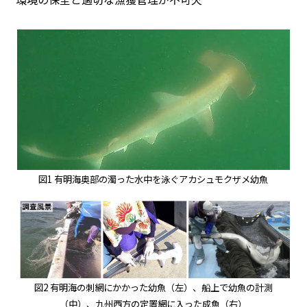
図1 有明海奥部の濁った水中を泳ぐアカシュモクザメ幼魚
図2 有明海の刺網にかかった幼魚（左）、船上で幼魚の計測
（中）、九州西方の定置網に入った成魚（右）