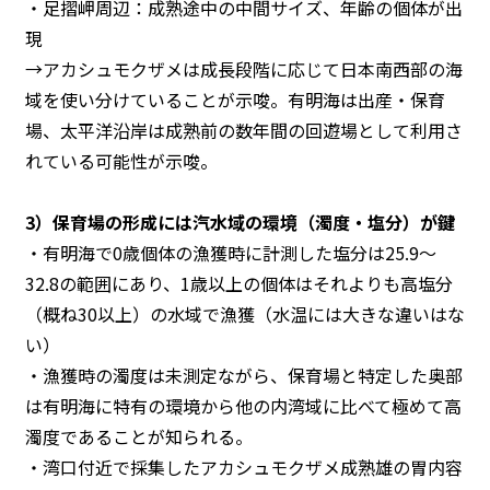
・足摺岬周辺：成熟途中の中間サイズ、年齢の個体が出
現
→アカシュモクザメは成長段階に応じて日本南西部の海
域を使い分けていることが示唆。有明海は出産・保育
場、太平洋沿岸は成熟前の数年間の回遊場として利用さ
れている可能性が示唆。
3）保育場の形成には汽水域の環境（濁度・塩分）が鍵
・有明海で0歳個体の漁獲時に計測した塩分は25.9〜
32.8の範囲にあり、1歳以上の個体はそれよりも高塩分
（概ね30以上）の水域で漁獲（水温には大きな違いはな
い）
・漁獲時の濁度は未測定ながら、保育場と特定した奥部
は有明海に特有の環境から他の内湾域に比べて極めて高
濁度であることが知られる。
・湾口付近で採集したアカシュモクザメ成熟雄の胃内容