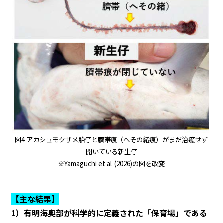
図4 アカシュモクザメ胎仔と臍帯痕（へその緒痕）がまだ治癒せず
開いている新生仔
※Yamaguchi et al. (2026)の図を改変
【主な結果】
1
）
有明海奥部が科学的に定義された「保育場」である