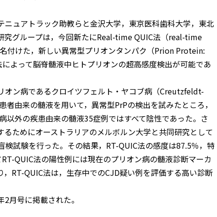
テニュアトラック助教らと金沢大学，東京医科歯科大学，東北
プは，今回新たにReal-time QUIC法（real-time
QUIC）と名付けた，新しい異常型プリオンタンパク（Prion Protein:
IC法によって脳脊髄液中ヒトプリオンの超高感度検出が可能であ
ン病であるクロイツフェルト・ヤコブ病（Creutzfeldt-
日本のCJD患者由来の髄液を用いて，異常型PrPの検出を試みたところ，
ン病以外の疾患由来の髄液35症例ではすべて陰性であった。さ
検証するためにオーストラリアのメルボルン大学と共同研究として
検試験を行った。その結果，RT-QUIC法の感度は87.5％，特
RT-QUIC法の陽性例には現在のプリオン病の髄液診断マーカ
り，RT-QUIC法は，生存中でのCJD疑い例を評価する高い診断
011年2月号に掲載された。