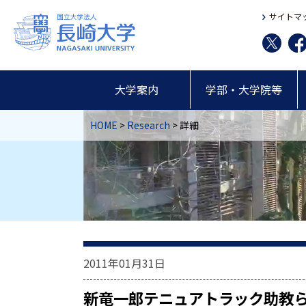
サイトマ
大学案内
学部・大学院等
HOME
>
Research
> 詳細
2011年01月31日
新竜一郎テニュアトラック助教らの研