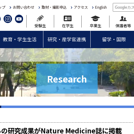
ップ
お問い合わせ
取材・撮影申込
アクセス
English
受験生
在学生
卒業生
保護者等
教育・学生生活
研究・産学官連携
留学・国際
Research
究成果がNature Medicine誌に掲載