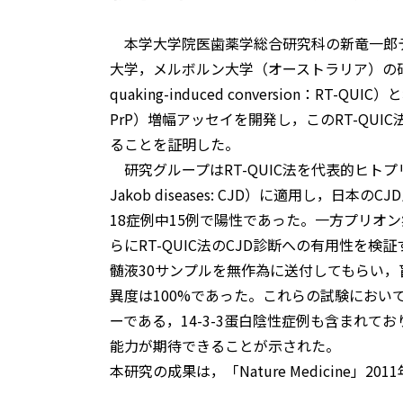
本学大学院医歯薬学総合研究科の新竜一郎
大学，メルボルン大学（オーストラリア）の研究グルー
quaking-induced conversion：RT-
PrP）増幅アッセイを開発し，このRT-QU
ることを証明した。
研究グループはRT-QUIC法を代表的ヒトプリオ
Jakob diseases: CJD）に適用し，
18症例中15例で陽性であった。一方プリオ
らにRT-QUIC法のCJD診断への有用性を
髄液30サンプルを無作為に送付してもらい，盲
異度は100%であった。これらの試験において
ーである，14-3-3蛋白陰性症例も含まれてお
能力が期待できることが示された。
本研究の成果は，「Nature Medicine」2