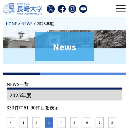
toggl
HOME
>
NEWS
> 2025年度
News
NEWS一覧
2025年度
333件中61-90件目を表示
<
1
2
3
4
5
6
7
8