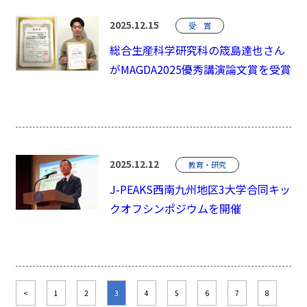
2025.12.15
受 賞
総合生産科学研究科の筬島達也さん
がMAGDA2025優秀講演論文賞を受賞
2025.12.12
教育・研究
J-PEAKS西南九州地区3大学合同キッ
クオフシンポジウムを開催
<
1
2
3
4
5
6
7
8