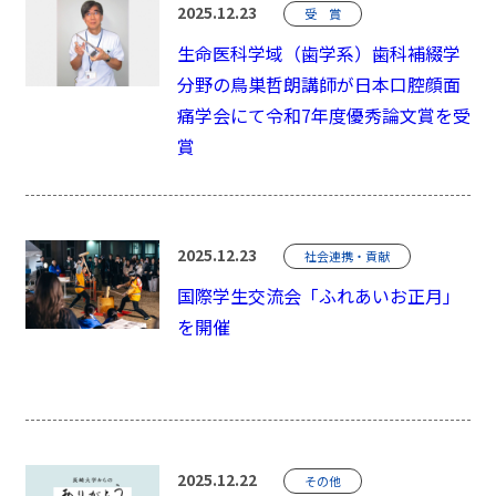
2025.12.23
受 賞
生命医科学域（歯学系）歯科補綴学
分野の鳥巣哲朗講師が日本口腔顔面
痛学会にて令和7年度優秀論文賞を受
賞
2025.12.23
社会連携・貢献
国際学生交流会「ふれあいお正月」
を開催
2025.12.22
その他