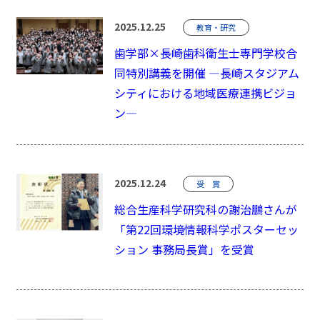
2025.12.25
教育・研究
歯学部×長崎歯科衛生士専門学校合
同特別講義を開催 ―長崎スタジアム
シティにおける地域医療連携ビジョ
ン―
2025.12.24
受 賞
総合生産科学研究科の謝治鵬さんが
「第22回環境情報科学ポスターセッ
ション 事務局長賞」を受賞